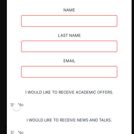
NAME
LAST NAME
EMAIL
I WOULD LIKE TO RECEIVE ACADEMIC OFFERS.
Sí
No
I WOULD LIKE TO RECEIVE NEWS AND TALKS.
Maikol Cerda Z.
Economista, Universidad de Chile. Doctor en
Sí
No
Economía Aplicada de New York University y M. Phil. en