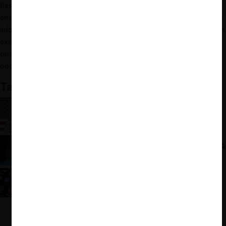
Respecto a esto último, reguladores podrían obligar a las
empresas tecnológicas a proveer mecanismos de portabilidad de
información, similarmente a los mecanismos que actualmente son
exigidos a instituciones bancarias y compañías de
telecomunicaciones, con el objetivo de generar mayor movilidad
por parte de los usuarios.
También te puede interesar:
Inyección de competencia a la cuna del
capitalismo
Las (nuevas) reglas para las plataformas digitales
en el mundo
Nuevos anteojos de competencia para las
plataformas digitales