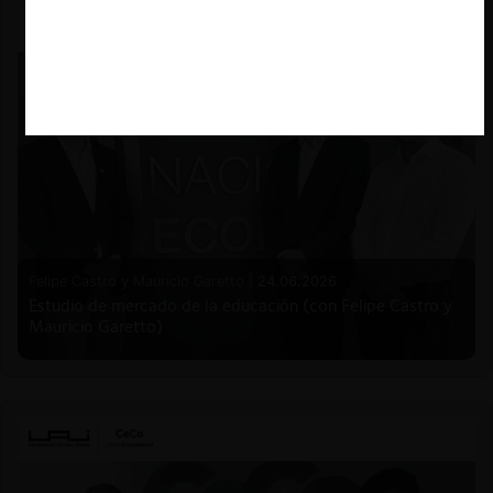
Felipe Castro y Mauricio Garetto |
24.06.2026
Estudio de mercado de la educación (con Felipe Castro y
Mauricio Garetto)