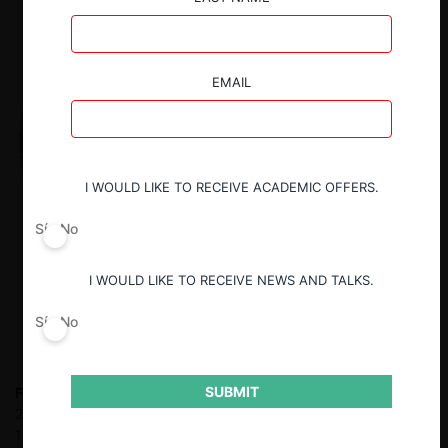
EMAIL
I WOULD LIKE TO RECEIVE ACADEMIC OFFERS.
Sí
No
I WOULD LIKE TO RECEIVE NEWS AND TALKS.
Sí
No
SUBMIT
Felipe Irarrázabal Ph.
Fiscal Nacional Económico entre 2010 y
2018. Socio en Philippi, Yrarrázaval, Pulido & Brunner entre
1999 y 2010. Stagiaire en Cleary Gottlieb Steen & Hamilton LLP