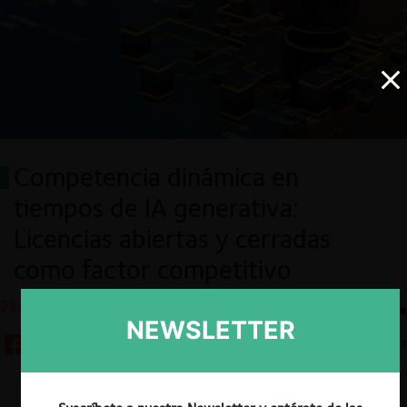
Competencia dinámica en
tiempos de IA generativa:
Licencias abiertas y cerradas
como factor competitivo
23.08.2023
CeCo Chile
NEWSLETTER
10 minutos
Descargar
Guardar