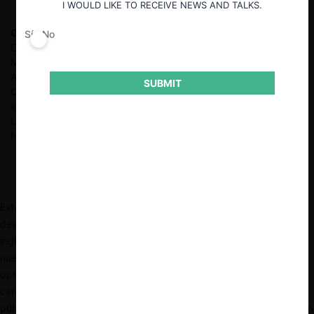
I WOULD LIKE TO RECEIVE NEWS AND TALKS.
Germán Johannsen G.
Abogado de la Universidad Católica de
Sí
No
Chile, LL.M. en Propiedad Intelectual y Libre Competencia,
Munich Intellectual Property Law Center. Investigador
Académico en el Max Planck Institute for Innovation and
SUBMIT
Competition. Doctorando en Derecho, especializado en
economía de datos y nuevas tecnologías, Ludwig-Maximilians-
Universität München. Trabajó previamente en la Fiscalía
Nacional Económica.
Este año las
big-tech
han disputado una vibrante carrera por
desarrollar modelos de lenguaje grande (LLM, por sus siglas en
inglés). Éstos, que están a la base de apps como ChatGPT, son la
nueva promesa de la inteligencia artificial (IA), pues permiten
optimizar un sinfín de procesos, tanto a nivel industrial como de
cara a los consumidores finales, y en ámbitos propios del sector
público. En pocos meses,
chatbots
y apps de IA generativa se han