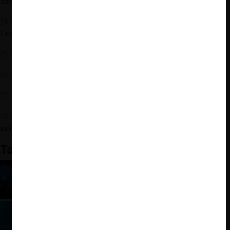
Source” (20 de julio de 2023)
link
[4]
GPAI IP Expert, “Preliminary Report on Data and AI Model
Licensing“ (Noviembre 2022)
link
[5]
Acrónimo de Low Rank Adaptation.
[6]
Google (n 2).
[7]
Ibid.
[8]
FTC, “ Generative AI Raises Competition Concerns“ (29 de
junio de 2023)
link
.
También te puede interesar
ChatGPT como estratega de competencia
ChatGPT ¿Novedades para la libre
competencia?