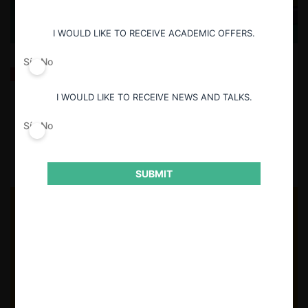
I WOULD LIKE TO RECEIVE ACADEMIC OFFERS.
Sí
No
Revista Derecho Económico (UCH): IA para detectar
colusión, interpretación del art. 3 DL 211 y precios
mínimos de reventa
I WOULD LIKE TO RECEIVE NEWS AND TALKS.
Sí
No
20.08.2025
| Fernanda Ruiz I.
SUBMIT