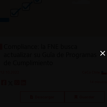
Compliance: la FNE busca
actualizar su Guía de Programas
de Cumplimiento
12.10.2022
CeCo Chile
14 minutos
Descargar
Guardar