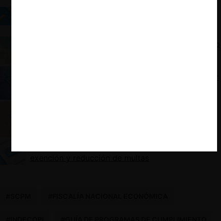
Cartel screening is for companies, law firms, and
economic consultancies, not just competition
authorities
Informe ABA – CeCo: Programas de Cumplimiento
en América Latina
Modelos de detección de bid-rigging y el factor
local
Programas de Cumplimiento de Libre
Competencia
Programas de cumplimiento y su uso en la
exención y reducción de multas
#SCPM
#FISCALÍA NACIONAL ECONÓMICA
#INDECOPI
#GUÍA DE PROGRAMAS DE CUMPLIMIENTO