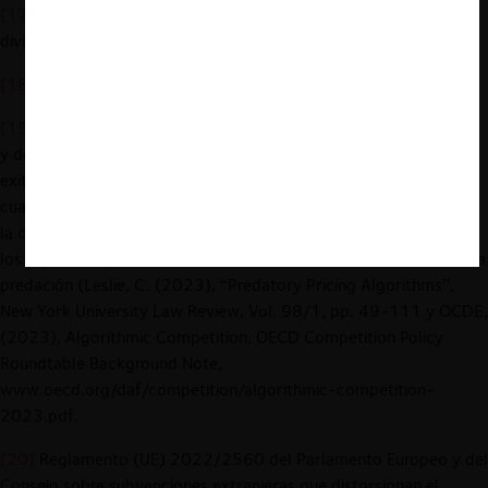
[17]
Australia, Customs Act, 1901, volumen 4, parte XVB,
divisiones 1A y 8.
[18]
Véase Sentencia N° 192/2024 TDLC, c. 53 a 58.
[19]
La literatura es escéptica de la racionalidad de la predación
y de la posibilidad de implementar una estrategia de predación
exitosa y existen pocos casos en la jurisprudencia. Sin embargo,
cuando los agentes económicos usan algoritmos, estos facilitan
la capacidad de predar y lo hacen menos costoso, modificando
los supuestos que hasta ahora permitían sustentar las críticas a la
predación (Leslie, C. (2023), “Predatory Pricing Algorithms”,
New York University Law Review, Vol. 98/1, pp. 49-111 y OCDE,
(2023), Algorithmic Competition, OECD Competition Policy
Roundtable Background Note,
www.oecd.org/daf/competition/algorithmic-competition-
2023.pdf.
[20]
Reglamento (UE) 2022/2560 del Parlamento Europeo y del
Consejo sobre subvenciones extranjeras que distorsionan el