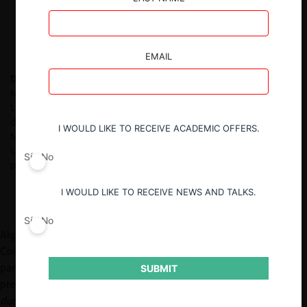
EMAIL
Daniela Gorab
Abogada de la Universidad de Chile (2007),
Master in Public Administration and Economic Policy de la
London School of Economics (2011) y LLM en Competition Law
de University College, London (2012). Se desempeñó como
I WOULD LIKE TO RECEIVE ACADEMIC OFFERS.
Ministra Titular del TDLC entre 2018 y 2023. Es profesora de la
U. Adolfo Ibáñez en libre competencia y ha realizado varias
Sí
No
publicaciones en materia de libre competencia.
I WOULD LIKE TO RECEIVE NEWS AND TALKS.
Sí
No
Algunos acuerdos multilaterales de la Organización Mundial de
Comercio
[1]
autorizan a los países miembros a adoptar medidas
para controlar dos fenómenos que pueden distorsionar los
SUBMIT
precios cuando se importan productos desde otro país: el
dumping
[2]
y los subsidios extranjeros.
[3]