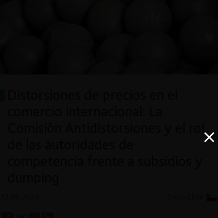
Distorsiones de precios en el
comercio internacional: La
Comisión Antidistorsiones y el rol
de las autoridades de
competencia frente a subsidios y
dumping
12.06.2024
CeCo Chile