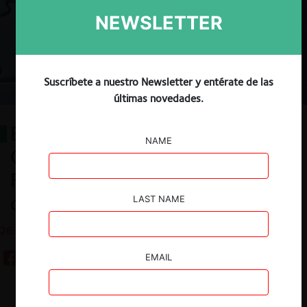
NEWSLETTER
Suscríbete a nuestro Newsletter y entérate de las
últimas novedades.
Enforcing Chile’s Ban on
NAME
Competitor Interlocks: The FNE’s
First Actions Under Article 3-d)
of DL 211
LAST NAME
26.01.2022
EMAIL
Guardar