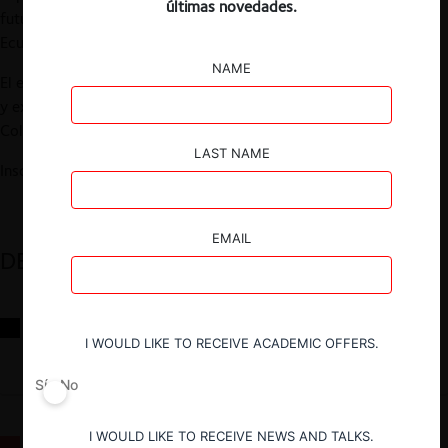
últimas novedades.
futuro del derecho de la competencia en Bolivia, Colombia,
Ecuador y Perú», organizado por Astrea.
NAME
El evento será moderado por Hugo Gómez, profesor de la PUCP
y expondrán Mario Balliván, de Bolivia, Andrés Pérez, de
Colombia, Ricardo Freire, de Ecuador y Jesús Espinoza, del Perú.
LAST NAME
Inscripciones en info@astrea.pe
EMAIL
DESTACADOS
Reflexiones sobre las decisiones de la Comisión Antidistorsiones y
sus desafíos futuros
I WOULD LIKE TO RECEIVE ACADEMIC OFFERS.
Sí
No
I WOULD LIKE TO RECEIVE NEWS AND TALKS.
La fusión Paramount / Warner Bros: el viaje de un gigante