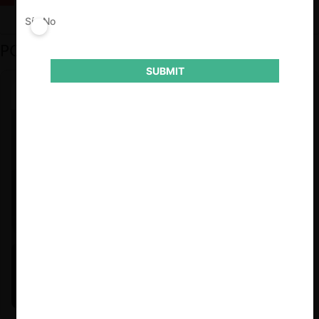
Sí
No
PODCAST DESTACADO
SUBMIT
Felipe Castro y Mauricio Garetto |
24.06.2026
Estudio de mercado de la educación (con Felipe Castro y
Mauricio Garetto)