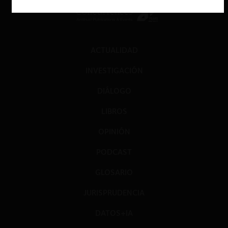
ACTUALIDAD
INVESTIGACIÓN
DIÁLOGO
LIBROS
OPINIÓN
PODCAST
GLOSARIO
JURISPRUDENCIA
DATOS+IA