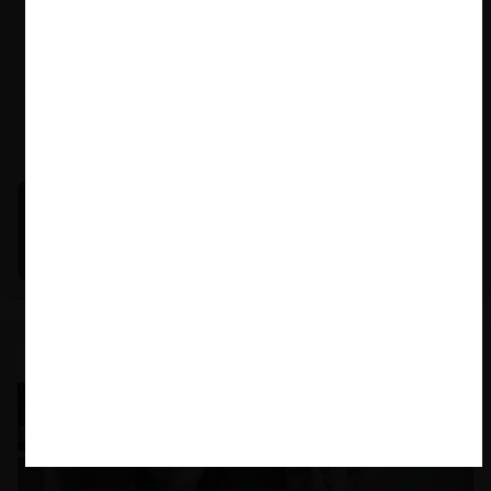
Michael E. Jacobs |
21.01.2026
La historia reciente del enforcement en EE.UU. (con
Michael E. Jacobs)