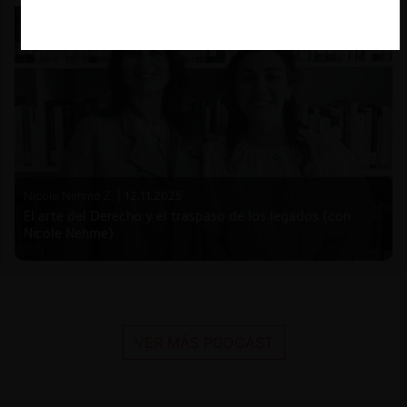
Nicole Nehme Z. |
12.11.2025
El arte del Derecho y el traspaso de los legados (con
Nicole Nehme)
VER MÁS PODCAST