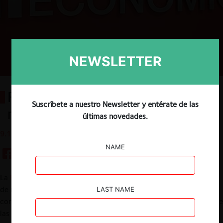
NEWSLETTER
Fusiones aprobadas por la FNE:
Suscríbete a nuestro Newsletter y entérate de las
noviembre 2019
últimas novedades.
9.12.2019
NAME
La
Fiscalía Nacional Económica
tiene a su cargo el procedimiento
de notificación de operaciones de concentración en Chile, que
LAST NAME
comenzó a regir a partir del 1 de junio de 2017. La agencia recibe
las notificaciones de las empresas que proyectan concentrarse y