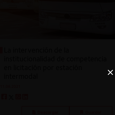
La intervención de la
institucionalidad de competencia
en licitación por estación
intermodal
11.08.2021
Descargar
Guardar