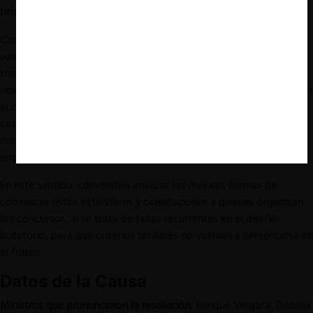
titulares.
Como hemos comentado, esta reciente consulta ante el TDLC se
suma a otros pronunciamientos equivalentes en la industria de
transporte e infraestructura esencial. Resultan llamativas las
similitudes de advertencias y modificaciones, en especial respecto
al concurso del Terminal de Buses de Viña del Mar. En ambos
casos, el Tribunal tuvo que modificar el criterio de mayores
montos, instaurar resguardos ante riesgos verticales y limitar los
requisitos de experiencia.
En este sentido, convendría analizar las mejores formas de
comunicar estos estándares y orientaciones a quienes organizan
los concursos, si se trata de fallas recurrentes en el diseño
licitatorio, para que criterios similares no vuelvan a presentarse en
el futuro.
Datos de la Causa
Ministros que pronunciaron la resolución:
Enrique Vergara, Daniela