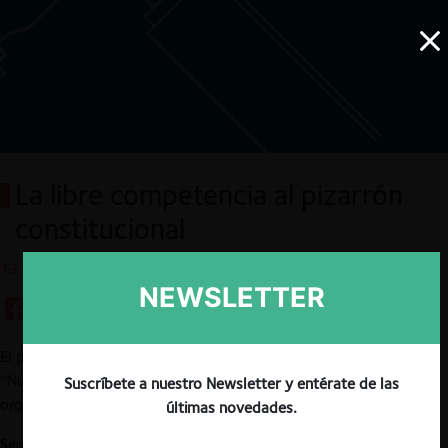
La libre competencia al pizarrón
constitucional
13.01.2021
NEWSLETTER
El pasado 21 de diciembre se llevó a cabo el seminario virtual
“Nueva Constitución: ¿Cuánto Estado y Cuánto mercado?”,
Suscríbete a nuestro Newsletter y entérate de las
organizado por la
Red ProCompetencia
.
últimas novedades.
Según la abogada
Vanessa Facuse
, moderadora de la instancia y