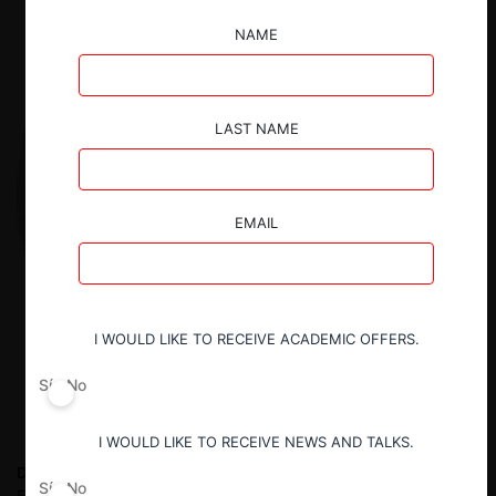
NAME
LAST NAME
EMAIL
I WOULD LIKE TO RECEIVE ACADEMIC OFFERS.
Sí
No
I WOULD LIKE TO RECEIVE NEWS AND TALKS.
Daniel Beltrán C.
Socio del área de libre competencia en
Sí
No
Esguerra Asesores Jurídicos en donde asesora a los diferentes