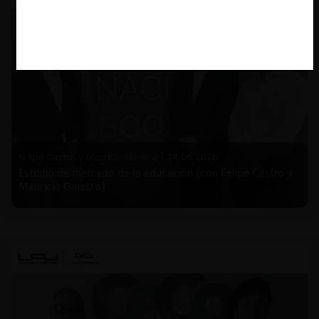
Felipe Castro y Mauricio Garetto |
24.06.2026
Estudio de mercado de la educación (con Felipe Castro y
Mauricio Garetto)