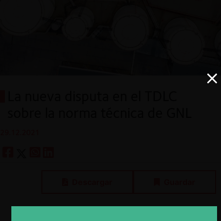
La nueva disputa en el TDLC
sobre la norma técnica de GNL
29.12.2021
Descargar
Guardar
ESP
ENG