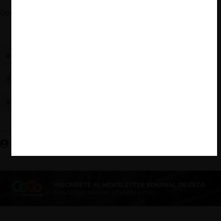
Oposición Comisión Nacional de Energía.
Ver aquí.
#COMISIÓN NACIONAL DE ENERGIA
#GNL
#CONDICIÓN DE INFLEXIBILIDAD
#NORMA TÉCNICA GNL
Josefa Escobar U.