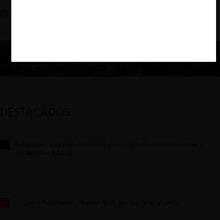
Juan Pablo Iglesias M. | CeCo Chile (traductor)
DESTACADOS
Reflexiones sobre las decisiones de la Comisión Antidistorsiones y
sus desafíos futuros
La fusión Paramount / Warner Bros: el viaje de un gigante