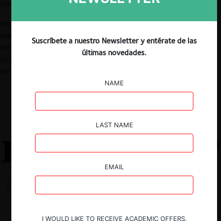
University of Chicago Booth School of Business).
Michal Gal discute los obstáculos regulatorios para lidiar con los
impactos de la colusión algorítmica de precios. Mientras tanto,
Suscríbete a nuestro Newsletter y entérate de las
señala la autora, las soluciones de mercado incluyen
últimas novedades.
consumidores algorítmicos y estímulos (
nudges
) de plataforma
para mitigar la coordinación de precios.
NAME
LAST NAME
EMAIL
I WOULD LIKE TO RECEIVE ACADEMIC OFFERS.