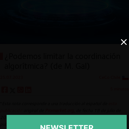
¿Podemos limitar la coordinación
algorítmica? (de M. Gal)
25.07.2023
CeCo Chile
5 minutos
*
Esta nota corresponde a una traducción al español de
esta
publicación
original de
Promarket.org
, de fecha 18 de julio de
2023. Esto se realiza en el marco de un convenio de re-
publicación suscrito entre CeCo y ProMarket (Stigler Center,
NEWSLETTER