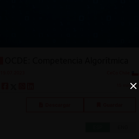
OCDE: Competencia Algorítmica
19.07.2023
CeCo Chile
15 minutos
Descargar
Guardar
ESP
ENG