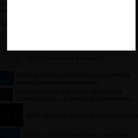
fuente con explicaciones en lenguaje natural), y
(iii) requerir los
datasets
que fueron utilizados para entrenar el algoritmo.
También te puede interesar
El Impacto de los Algoritmos en la Competencia y
el Derecho de Competencia (A. Capobianco)
OCDE: Competencia e Innovación
OCDE: El presente y futuro de los programas de
delación compensada en el mundo
OCDE: La cercana (y deseable) relación entre
economía circular y el derecho de la competencia
OCDE: Teorías de daño en las fusiones digitales
¿Podemos limitar la coordinación algorítmica?