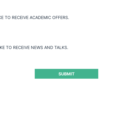
KE TO RECEIVE ACADEMIC OFFERS.
IKE TO RECEIVE NEWS AND TALKS.
SUBMIT
imientos para la protecci