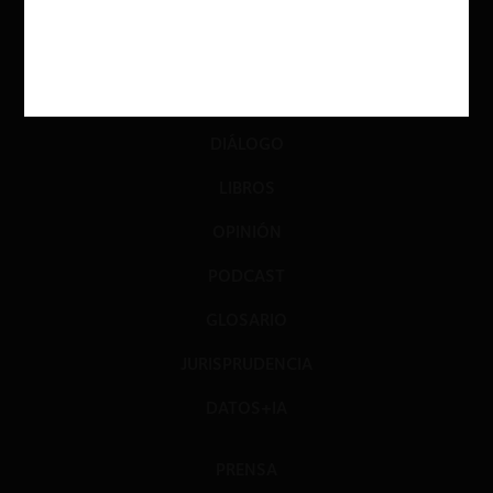
ACTUALIDAD
INVESTIGACIÓN
DIÁLOGO
LIBROS
OPINIÓN
PODCAST
GLOSARIO
JURISPRUDENCIA
DATOS+IA
PRENSA