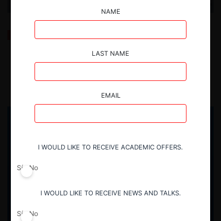
NAME
Una década de OCDE Competition Trends: Datos y
Perspectivas (2025)
LAST NAME
7.01.2026
| Sofía Muñoz G.
EMAIL
I WOULD LIKE TO RECEIVE ACADEMIC OFFERS.
Sí
No
I WOULD LIKE TO RECEIVE NEWS AND TALKS.
Sí
No