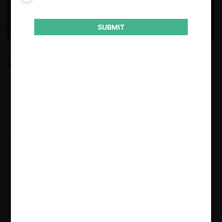
SUBMIT
OCDE Competition Trends 2025: tendencias en
enforcement y presupuesto de agencias
15.09.2025
| Fernanda Ruiz I.