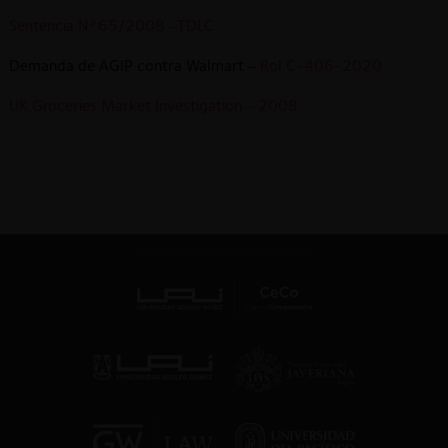
Sentencia N°65/2008 –TDLC
Demanda de AGIP contra Walmart –
Rol C-406-2020
UK Groceries Market Investigation – 2008