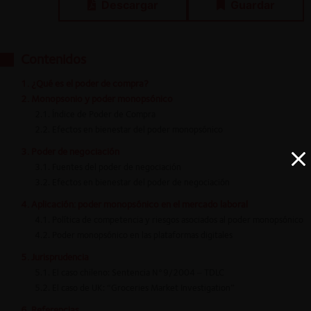
Descargar
Guardar
Contenidos
1. ¿Qué es el poder de compra?
2. Monopsonio y poder monopsónico
2.1. Índice de Poder de Compra
2.2. Efectos en bienestar del poder monopsónico
3. Poder de negociación
3.1. Fuentes del poder de negociación
3.2. Efectos en bienestar del poder de negociación
4. Aplicación: poder monopsónico en el mercado laboral
4.1. Política de competencia y riesgos asociados al poder monopsónico
4.2. Poder monopsónico en las plataformas digitales
5. Jurisprudencia
5.1. El caso chileno: Sentencia N°9/2004 – TDLC
5.2. El caso de UK: “Groceries Market Investigation”
6. Referencias