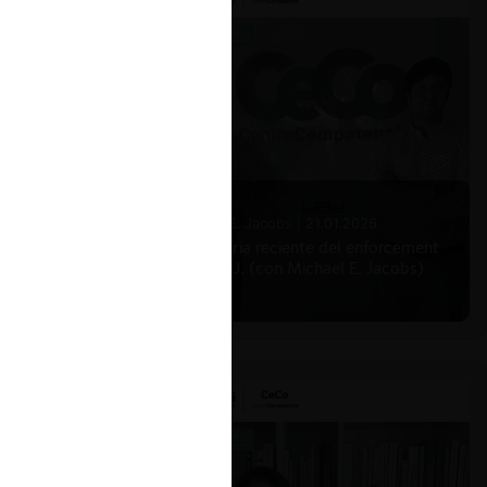
Michael E. Jacobs |
21.01.2026
La historia reciente del enforcement
en EE.UU. (con Michael E. Jacobs)