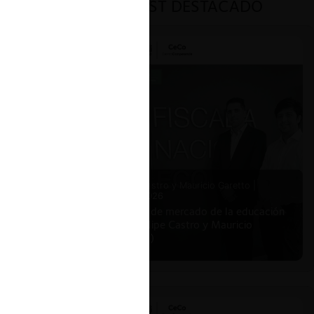
PODCAST DESTACADO
Felipe Castro y Mauricio Garetto |
24.06.2026
Estudio de mercado de la educación
(con Felipe Castro y Mauricio
Garetto)