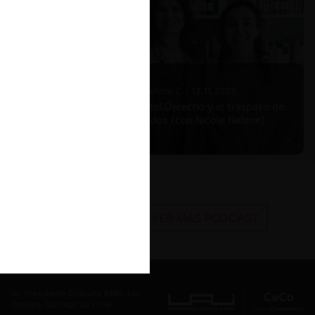
Nicole Nehme Z. |
12.11.2025
El arte del Derecho y el traspaso de
los legados (con Nicole Nehme)
VER MÁS PODCAST
Av. Presidente Errázuriz 3485, Las
Condes, Santiago de Chile.