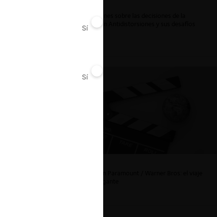
Reflexiones sobre las decisiones de la
Comisión Antidistorsiones y sus desafíos
Sí
No
futuros
Sí
No
La fusión Paramount / Warner Bros: el viaje
de un gigante