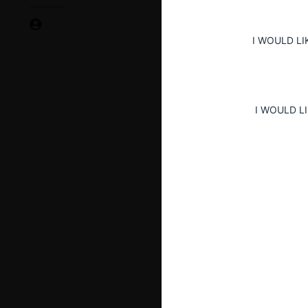
I WOULD LI
I WOULD L