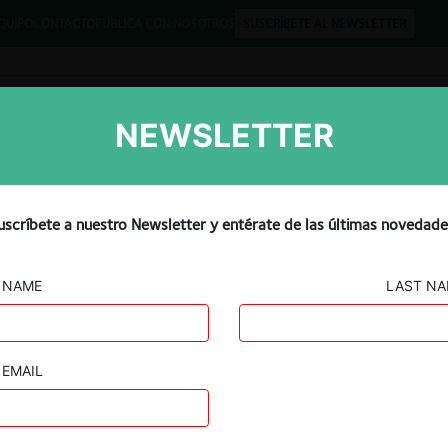
QUIPO
CONTACTO
PUBLICA CON NOSOTROS
SUSCRÍBETE AL NEWSLETTER
NEWSLETTER
Libros
Opinión
Podcast
autorregulación para las
uscríbete a nuestro Newsletter y entérate de las últimas novedade
ine:
NAME
LAST N
EMAIL
Guard