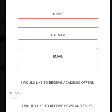
NAME
DESTACADOS
LAST NAME
Reflexiones sobre las decisiones de la Comisión Antidistorsiones y
sus desafíos futuros
EMAIL
La fusión Paramount / Warner Bros: el viaje de un gigante
I WOULD LIKE TO RECEIVE ACADEMIC OFFERS.
PODCAST DESTACADO
Sí
No
I WOULD LIKE TO RECEIVE NEWS AND TALKS.