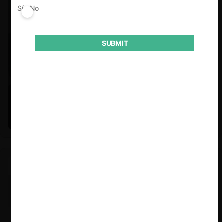
Sí
No
SUBMIT
Felipe Castro y Mauricio Garetto |
24.06.2026
Estudio de mercado de la educación (con Felipe Castro y
Mauricio Garetto)