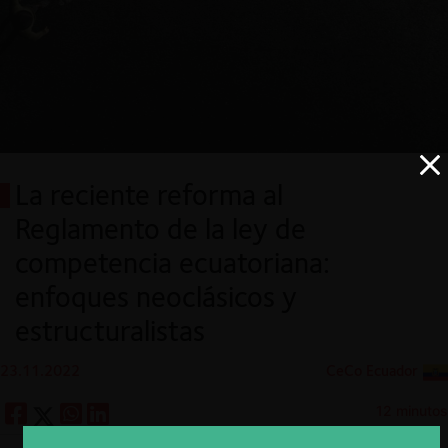
La reciente reforma al
Reglamento de la ley de
competencia ecuatoriana:
enfoques neoclásicos y
estructuralistas
23.11.2022
CeCo Ecuador
12 minutos