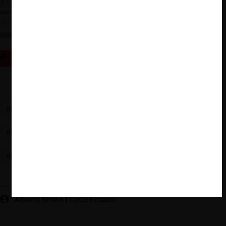
bienestar del consumidor
Recientes cambios al reglamento a la Ley
ecuatoriana de competencia
Responsables del declive en la aplicación de la ley
de competencia de EE.UU.: ¿Escuela de Chicago o
grandes empresas?
#REFORMA
#CONSUMIDOR
#BIENESTAR GENERAL
#NEOCLÁSICO
#ECUADOR
#SCPM
#EFICIENCIA
Alberto Brown | CeCo Ecuador.