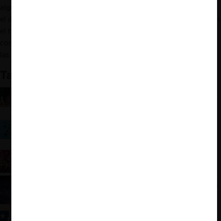
algún tipo de acción pública contra la desinformación no supone
el derrumbe de dicho modelo teórico. La clave está, entonces, en
el tipo de intervención que resulte válida y respetuosa de la
competencia en el mercado de las ideas y, por consiguiente, de
las libertades de expresión e información.
También te puede interesar:
Bienestar para Todos: El Ordoliberalismo y la
Competencia como Medio para una Sociedad Libre
Concentración de medios y pluralismo: Una
discusión de candados constitucionales y llaves
mágicas
Extracción de datos de usuarios como conducta
exclusoria, según Calderón y Malca
Internet abierto vs. libre competencia: evidencias
de una experta
Propuesta Constitucional 2023: Derechos