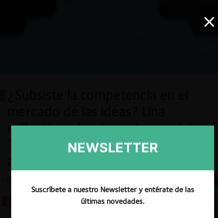
¿Subsiste la competencia en el
mercado de las ideas? Una
reflexión sobre la sentencia del
TC en el caso de la Comisión
NEWSLETTER
asesora contra la desinformación
13.12.2023
CeCo Chile
-
Perú
Suscríbete a nuestro Newsletter y entérate de las
5 minutos
últimas novedades.