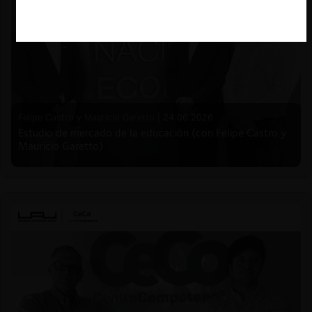
Felipe Castro y Mauricio Garetto |
24.06.2026
Estudio de mercado de la educación (con Felipe Castro y
Mauricio Garetto)