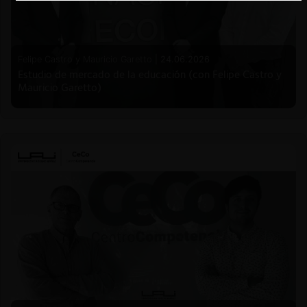
Felipe Castro y Mauricio Garetto |
24.06.2026
Estudio de mercado de la educación (con Felipe Castro y
Mauricio Garetto)