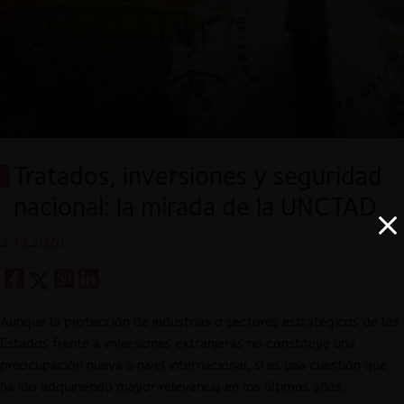
Tratados, inversiones y seguridad
nacional: la mirada de la UNCTAD
2.12.2020
Aunque la protección de industrias o sectores estratégicos de los
Estados frente a inversiones extranjeras no constituye una
preocupación nueva a nivel internacional, sí es una cuestión que
ha ido adquiriendo mayor relevancia en los últimos años.