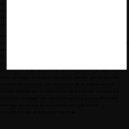
amplios a “
la protección de sus propios intereses esenciales de
seguridad
”), o, en última instancia (y solo para casos
excepcionales y restringidos), en el derecho internacional
consuetudinario.
Como señalamos, esta es sólo una primera aproximación que
podría necesitar ser corregida y profundizada por los expertos en
derecho internacional. Un análisis más profundo podría no
focalizarse en los tratados suscritos por Chile con determinados
países sino en el tipo de sectores que deberían considerase
estratégicos y las obligaciones internacionales que debe respetar
Chile con respecto a todos los países con los que ha suscrito
tratados de inversión. Los resultados de un análisis en ese
sentido podrían ser un importante input si el país considerase
necesario introducir una regulación general y específica para
restringir la entrada de inversiones extranjeras por
consideraciones de seguridad nacional.