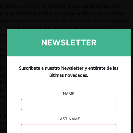
En Chile, a partir de los recientes cuestionamientos que han
surgido frente a la posible compra de la distribuidora eléctrica
CGE por parte de la empresa china State Grid se ha intensificado
esta preocupación. Como hemos mencionado en otra
ocasión
,
problemas similares surgieron a partir de otras compras por parte
NEWSLETTER
de empresas chinas sobre compañías que detentan activos
estratégicos para Chile (como fue la operación SQM/Tianqui y la
toma de control de State Grid en Chilquinta).
En este escenario, y bajo la prevención de que esta materia
Suscríbete a nuestro Newsletter y entérate de las
excede el área de experticia de este Centro, consideramos
últimas novedades.
importante iniciar exploraciones sobre si el Estado chileno se
podría encontrar limitado (o autorizado) para invocar motivos de
NAME
seguridad nacional con el fin de restringir la compra de un activo
o empresa estratégica por parte de inversionistas extranjeros.
Por ello, revisamos brevemente las características de los tratados
LAST NAME
internacionales que podrían limitar la respuesta de Chile sobre la
materia, específicamente en base al documento de la Conferencia