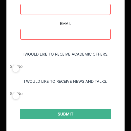
EMAIL
I WOULD LIKE TO RECEIVE ACADEMIC OFFERS.
ACTUALIDAD
Sí
No
INVESTIGACIÓN
I WOULD LIKE TO RECEIVE NEWS AND TALKS.
DIÁLOGO
Sí
No
LIBROS
OPINIÓN
SUBMIT
PODCAST