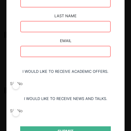
17.03.2022
|
LAST NAME
Dist. Molino c. Dist. de Publicaciones Alfa por
negativa a contratar
EMAIL
17.03.2022
|
I WOULD LIKE TO RECEIVE ACADEMIC OFFERS.
Sí
No
Miguel Espinoza c. Editorial Santillana por
descuentos
I WOULD LIKE TO RECEIVE NEWS AND TALKS.
Sí
No
17.03.2022
|