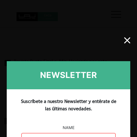
Revista Punto Final c. Min. Hacienda por acto
autoridad
NEWSLETTER
17.03.2022
|
Suscríbete a nuestro Newsletter y entérate de
las últimas novedades.
FNE pide modificar medidas para editoriales
NAME