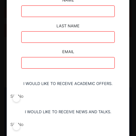
NAME
Not more milk: Corte Suprema pone fin a la pugna
de competencia desleal entre NotCo y APROVAL
LAST NAME
Se analiza la sentencia de la Corte Suprema que terminó por acoger la
demanda de APROVAL en contra de NotCo, por actos de competencia
EMAIL
desleal relacionados a su producto "Not Milk".
17.06.2026
CeCo Chile
I WOULD LIKE TO RECEIVE ACADEMIC OFFERS.
Sí
No
I WOULD LIKE TO RECEIVE NEWS AND TALKS.
Sí
No