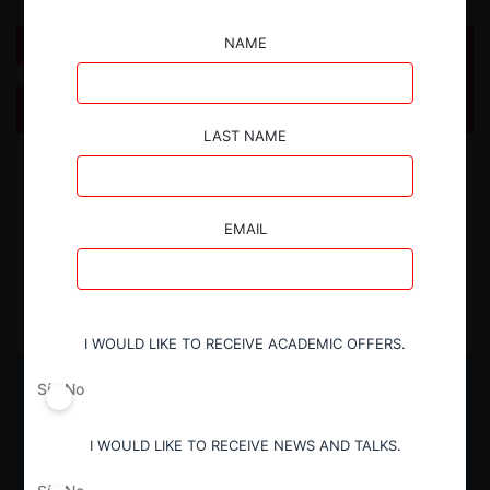
NAME
Cuando las fusiones rompen el entorno laboral
(ProMarket)
LAST NAME
Tradujimos una columna de Wei Cai, Andrea Prat y Jiehang Yu, sobre
cómo las fusiones erosionan el bienestar de los trabajadores,
particularmente en las empresas adquiridas, al romper los
compromisos implícitos sobre cultura, confianza y desarrollo de
EMAIL
carrera que no quedan escritos en los contratos.
22.07.2026
CeCo Chile
I WOULD LIKE TO RECEIVE ACADEMIC OFFERS.
Sí
No
I WOULD LIKE TO RECEIVE NEWS AND TALKS.