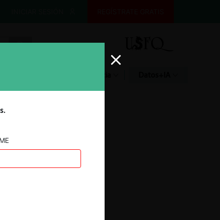
INICIAR SESIÓN
REGÍSTRATE GRATIS
Glosario
Jurisprudencia
Datos+IA
s.
AME