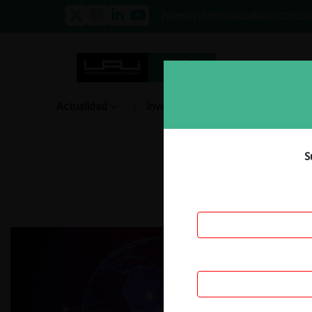
PRENSA
EVENTOS
GALERÍA
NOSOTROS
E
Actualidad
Investigación
Diálogo
S