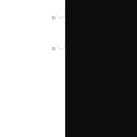
Sí
No
Sí
No