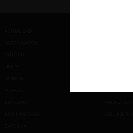
ACTUALIDAD
PRENSA
INVESTIGACIÓN
EVENTOS
DIÁLOGO
GALERÍA
LIBROS
NOSOTROS
OPINIÓN
EQUIPO
PODCAST
CONTACTO
GLOSARIO
PUBLICA CO
JURISPRUDENCIA
SUSCRÍBETE 
DATOS+IA