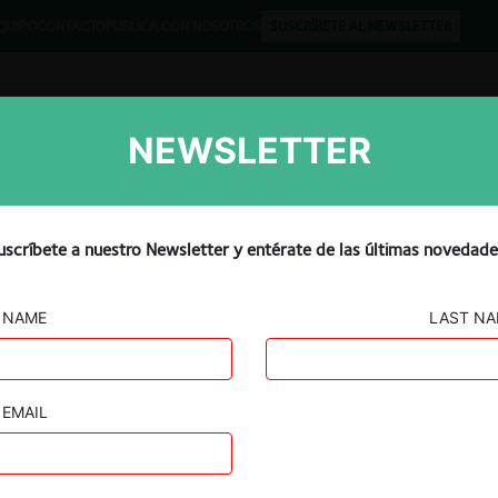
QUIPO
CONTACTO
PUBLICA CON NOSOTROS
SUSCRÍBETE AL NEWSLETTER
NEWSLETTER
Libros
Opinión
Podcast
uscríbete a nuestro Newsletter y entérate de las últimas novedade
EL CARIBE
NAME
LAST N
EMAIL