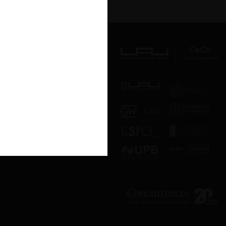
Av. Presidente Errázuriz 3485, Las
Condes, Santiago de Chile.
Teléfono
(56 2) 2331 1000