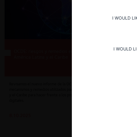
I WOULD LI
I WOULD L
OCDE: riesgos y remedios en mercados digitales en
América Latina y el Caribe
Revisamos el nuevo informe de la OCDE, que analiza los distintos
mecanismos y remedios utilizados por las autoridades de América Latina
y el Caribe para hacer frente a los problemas surgidos en los mercados
digitales.
8.10.2025
CeCo Chile