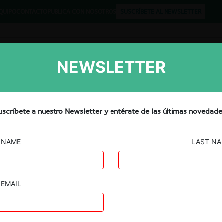
QUIPO
CONTACTO
PUBLICA CON NOSOTROS
SUSCRÍBETE AL NEWSLETTER
NEWSLETTER
Libros
Opinión
Podcast
uscríbete a nuestro Newsletter y entérate de las últimas novedade
NAME
LAST N
EMAIL