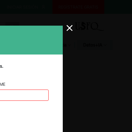
INICIAR SESIÓN
REGÍSTRATE GRATIS
Glosario
Jurisprudencia
Datos+IA
s.
AME