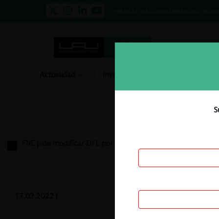
PRENSA
EVENTOS
GALERÍA
NOSOTROS
E
Actualidad
Investigación
Diálogo
S
FNE pide modificar DFL por exención de sanitarias
17.03.2022
|