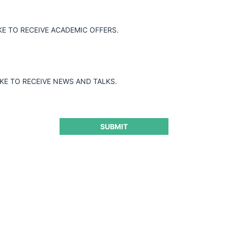
KE TO RECEIVE ACADEMIC OFFERS.
«
1
2
IKE TO RECEIVE NEWS AND TALKS.
SUBMIT
Términos y condiciones y políticas
de privacidad
Políticas de Cookies