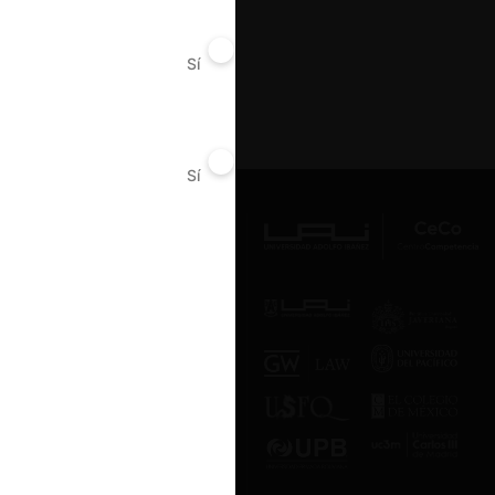
Sí
No
Sí
No
Av. Presidente Errázuriz 3485, Las
Condes, Santiago de Chile.
Teléfono
(56 2) 2331 1000