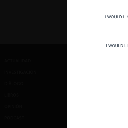
I WOULD LI
I WOULD L
ACTUALIDAD
PRENSA
INVESTIGACIÓN
EVENTOS
DIÁLOGO
GALERÍA
LIBROS
NOSOTROS
OPINIÓN
EQUIPO
PODCAST
CONTACTO