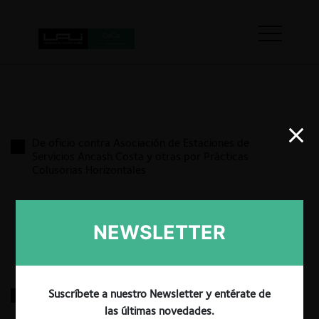
De oficio contra Asociación de Estaciones de
Servicios Ancash Costa y otras por Prácticas
Colusorias Horizontales
13.03.2026
|
NEWSLETTER
Fuel Logistics contra Petroperú y Oil Trading por
Suscríbete a nuestro Newsletter y entérate de
Prácticas Colusorias Verticales
las últimas novedades.