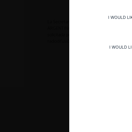
I WOULD LI
La Secretaría de Comercio Interior rechazó 
ARGENTINA S.A. contra la Resolución Nº 20
solicitada por AMX en relación a la competen
radiodifusión por suscripción.
I WOULD L