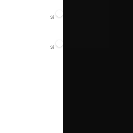
Año de término
2020
Sí
No
Resultado
Rechaza
Sí
No