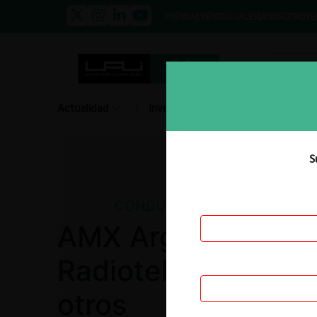
PRENSA
EVENTOS
GALERÍA
NOSOTROS
E
Actualidad
Investigación
Diálogo
S
CONDUCTAS
AMX Argentina S.A.
Radiotelevisivo Arg
otros