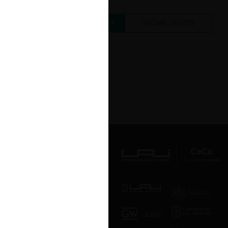
CREAR UNA CUENTA
INICIAR SESIÓN
Av. Presidente Errázuriz 3485, Las
Condes, Santiago de Chile.
Teléfono
(56 2) 2331 1000