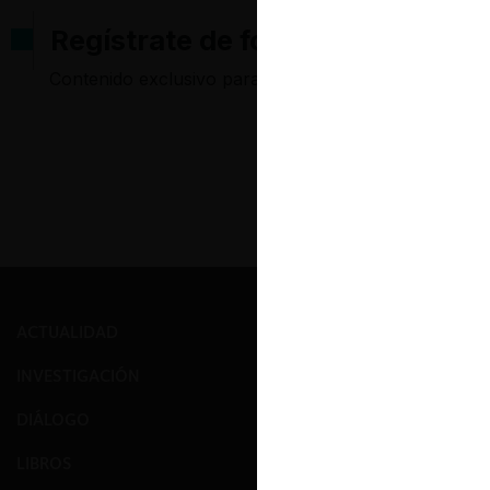
Regístrate de forma gratuita pa
Contenido exclusivo para los usuarios registrados d
ACTUALIDAD
PRENSA
INVESTIGACIÓN
EVENTOS
DIÁLOGO
GALERÍA
LIBROS
NOSOTROS