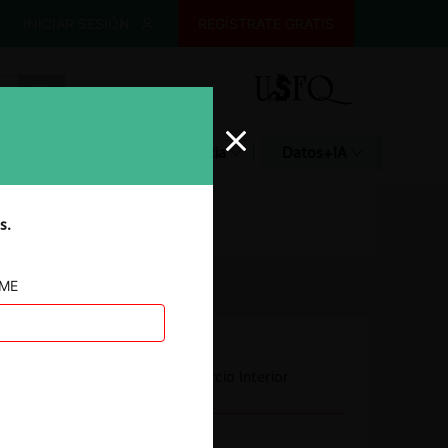
INICIAR SESIÓN
REGÍSTRATE GRATIS
Glosario
Jurisprudencia
Datos+IA
s.
AME
Autoridad
Secretaría de Comercio Interior