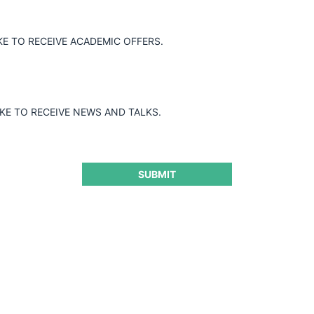
KE TO RECEIVE ACADEMIC OFFERS.
el recurso directo interpuesto por AMX
/20, que negaba una medida cautelar
cia en el mercado de servicios de
IKE TO RECEIVE NEWS AND TALKS.
SUBMIT