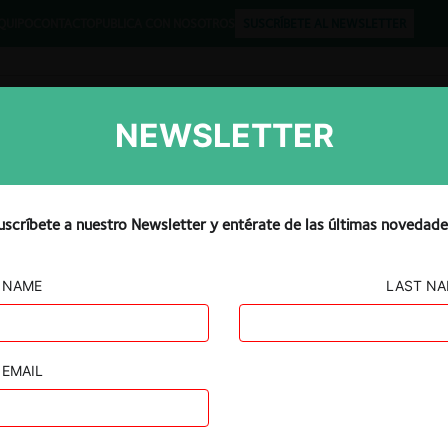
QUIPO
CONTACTO
PUBLICA CON NOSOTROS
SUSCRÍBETE AL NEWSLETTER
NEWSLETTER
Libros
Opinión
Podcast
uscríbete a nuestro Newsletter y entérate de las últimas novedade
NAME
LAST N
 contra Arte
entina S.A. y
EMAIL