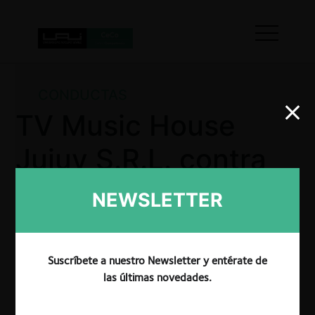
CONDUCTAS
TV Music House
Jujuy S.R.L. contra
Telecom Argentina
NEWSLETTER
S.A. y AMX
Argentina S.A.
Suscríbete a nuestro Newsletter y entérate de
las últimas novedades.