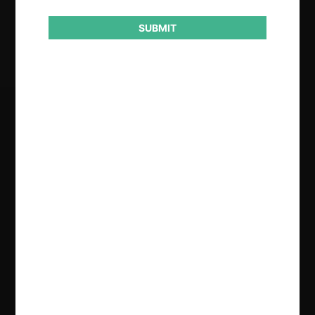
Resultado
SUBMIT
Archivo
Regístrate de forma gratuita para
seguir leyendo este contenido
Contenido exclusivo para los usuarios registrados de
CeCo
CREAR UNA CUENTA
INICIAR SESIÓN