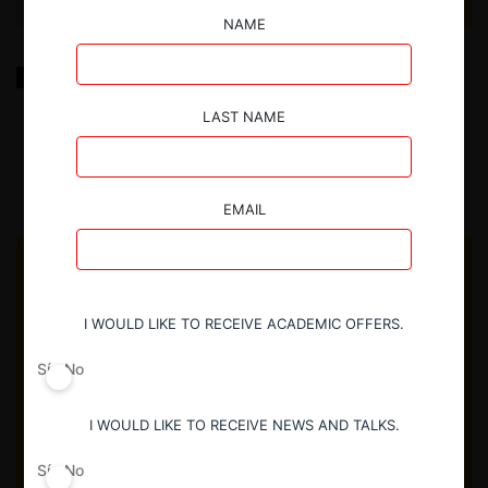
NAME
Inspecciones ¿Una herramienta en desuso en
Ecuador?
LAST NAME
15.11.2023
|
EMAIL
I WOULD LIKE TO RECEIVE ACADEMIC OFFERS.
Sí
No
I WOULD LIKE TO RECEIVE NEWS AND TALKS.
Sí
No