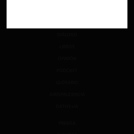
ACTUALIDAD
INVESTIGACIÓN
DIÁLOGO
LIBROS
OPINIÓN
PODCAST
GLOSARIO
JURISPRUDENCIA
DATOS+IA
PRENSA