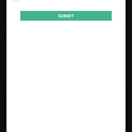
SUBMIT
Control de concentraciones en Ecuador: ¿es
necesaria la supresión del umbral de cuota de
mercado?
1.03.2023
|