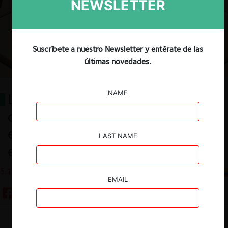
NEWSLETTER
Suscríbete a nuestro Newsletter y entérate de las
últimas novedades.
NAME
Los cárteles y la prohibición de
contratar con la Administración
en el Ecuador: ¿una medida
LAST NAME
eficaz?
5.10.2022
CeCo Ecuador
EMAIL
Guardar