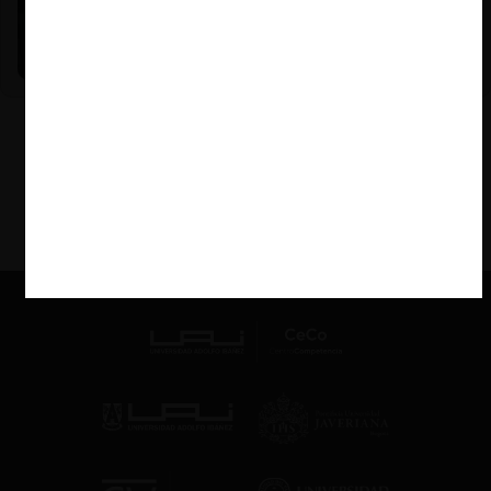
Nicole Nehme Z. |
12.11.2025
El arte del Derecho y el traspaso de los legados (con
Nicole Nehme)
VER MÁS PODCAST