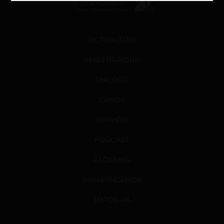
ACTUALIDAD
INVESTIGACIÓN
DIÁLOGO
LIBROS
OPINIÓN
PODCAST
GLOSARIO
JURISPRUDENCIA
DATOS+IA