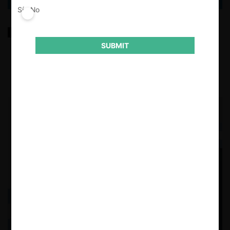
Sí
No
Política de competencia para mercados libres
SUBMIT
13.01.2026
| Esteban Manuel Greco