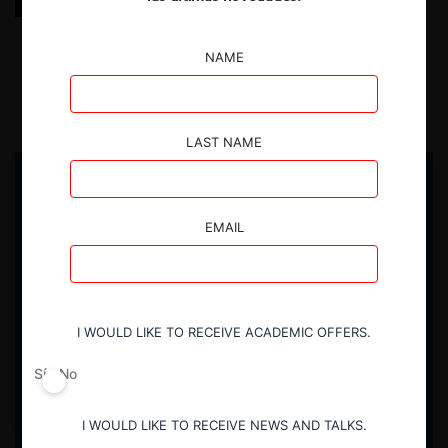
La comercialización de medicamentos en Argentina:
Reformas recientes y su impacto en la competencia
NAME
15.04.2026
| Esteban Manuel Greco
LAST NAME
EMAIL
I WOULD LIKE TO RECEIVE ACADEMIC OFFERS.
Sí
No
I WOULD LIKE TO RECEIVE NEWS AND TALKS.