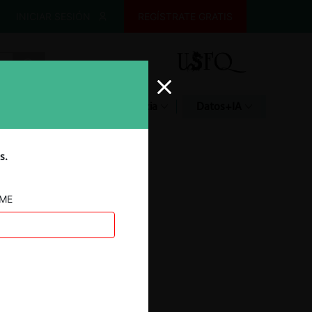
INICIAR SESIÓN
REGÍSTRATE GRATIS
Glosario
Jurisprudencia
Datos+IA
s.
AME