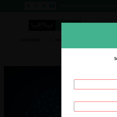
PRENSA
EVENTOS
GALERÍA
NOSOTROS
E
Actualidad
Investigación
Diálogo
S