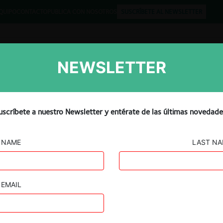
QUIPO
CONTACTO
PUBLICA CON NOSOTROS
SUSCRÍBETE AL NEWSLETTER
NEWSLETTER
Libros
Opinión
Podcast
uscríbete a nuestro Newsletter y entérate de las últimas novedade
NAME
LAST N
EMAIL