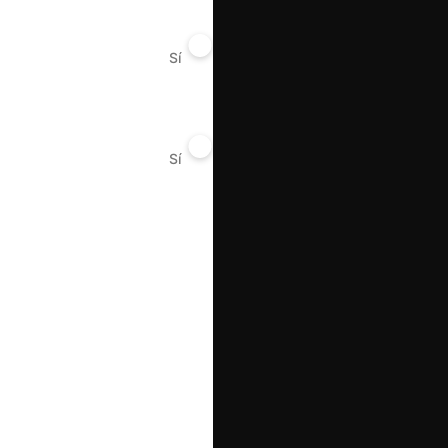
Sí
No
Sí
No