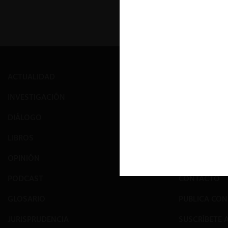
ACTUALIDAD
PRENSA
INVESTIGACIÓN
EVENTOS
DIÁLOGO
GALERÍA
LIBROS
NOSOTROS
OPINIÓN
EQUIPO
PODCAST
CONTACTO
GLOSARIO
PUBLICA CO
JURISPRUDENCIA
SUSCRÍBETE 