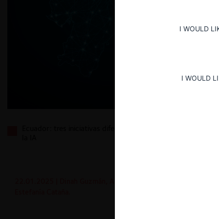
I WOULD LI
I WOULD L
Ecuador: tres iniciativas diferentes de regulación de
la IA
22.01.2025
| Dinah Guzmán, Alisson Guachilema y
Estefanía Cataña.