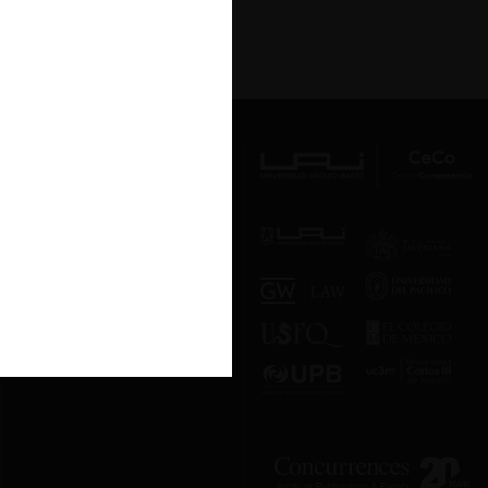
Av. Presidente Errázuriz 3485, Las
Condes, Santiago de Chile.
Teléfono
(56 2) 2331 1000