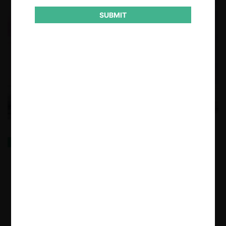
SUBMIT
Fijación de Precios bajo el Covid-19
8.06.2020
| Felipe Irarrázabal Ph.