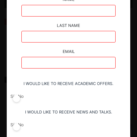
Los problemas de instalación de la nueva Agencia de
LAST NAME
Protección de Datos
29.07.2026
| Fernanda Muñoz R.
EMAIL
Redtec c. Walmart por precios excesivos y
I WOULD LIKE TO RECEIVE ACADEMIC OFFERS.
competencia desleal
Sí
No
22.06.2022
|
I WOULD LIKE TO RECEIVE NEWS AND TALKS.
Sí
No