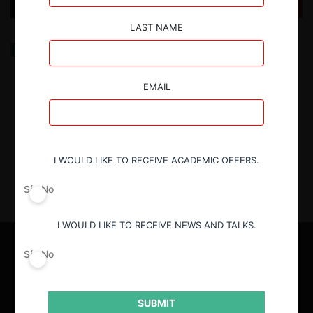
LAST NAME
Libre Competencia y Ficción: El Monopolio de la
Especia en Dune
EMAIL
19.02.2025
| Ricardo Santolaya S. y José Tomás Saavedra
R.
I WOULD LIKE TO RECEIVE ACADEMIC OFFERS.
Sí
No
I WOULD LIKE TO RECEIVE NEWS AND TALKS.
Sí
No
SUBMIT