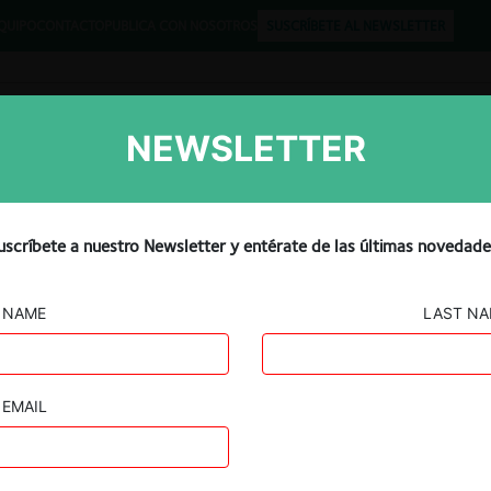
QUIPO
CONTACTO
PUBLICA CON NOSOTROS
SUSCRÍBETE AL NEWSLETTER
NEWSLETTER
Libros
Opinión
Podcast
uscríbete a nuestro Newsletter y entérate de las últimas novedade
NAME
LAST N
EMAIL