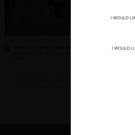
I WOULD LI
Sentencia contra Google en el mercado de
I WOULD L
publicidad (EE.UU.): Las reflexiones de Acemoglu y
otros
14.05.2025
| Michelle Jiménez P.