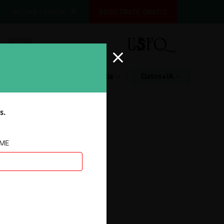
INICIAR SESIÓN
REGÍSTRATE GRATIS
Glosario
Jurisprudencia
Datos+IA
s.
AME