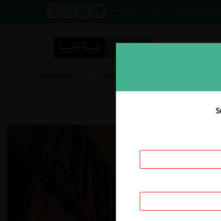
PRENSA
EVENTOS
GALERÍA
NOSOTROS
E
Actualidad
Investigación
Diálogo
S