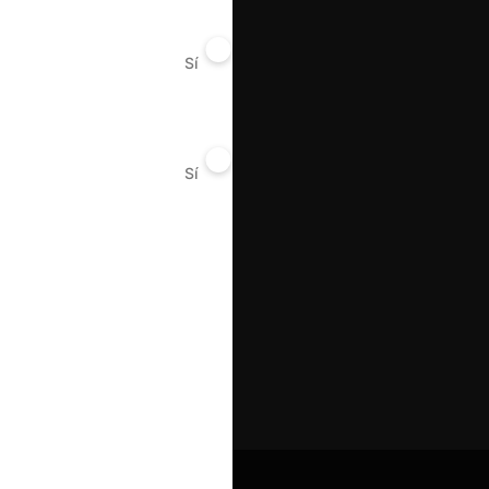
Sí
No
Sí
No