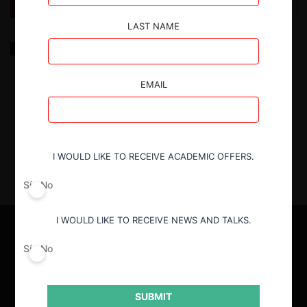
LAST NAME
Análisis Económico del Derecho Público
EMAIL
25.06.2025
| Michael Gilbert y Robert Cooter (Ignacio
Peralta fue traductor)
I WOULD LIKE TO RECEIVE ACADEMIC OFFERS.
Sí
No
I WOULD LIKE TO RECEIVE NEWS AND TALKS.
Sí
No
SUBMIT