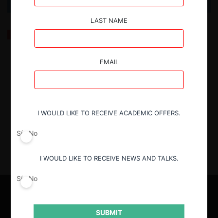
LAST NAME
España: Retos y oportunidades del sector público en
las reclamaciones de daños por infracciones del
derecho de la competencia
EMAIL
22.10.2025
| Enrique Ruiz de Villa Saiz, Soledad Rodríguez
Fernández y Raquel Fernández Quílez (Comisión Nacional
de los Mercados y la Competencia de España)
I WOULD LIKE TO RECEIVE ACADEMIC OFFERS.
Sí
No
I WOULD LIKE TO RECEIVE NEWS AND TALKS.
Sí
No
SUBMIT