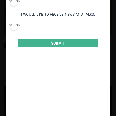
Sí
No
I WOULD LIKE TO RECEIVE NEWS AND TALKS.
Sí
No
SUBMIT
La autoridad alemana de libre competencia contra
los mecanismos de control de precios
29.04.2026
CeCo España
Alba Ribera M.