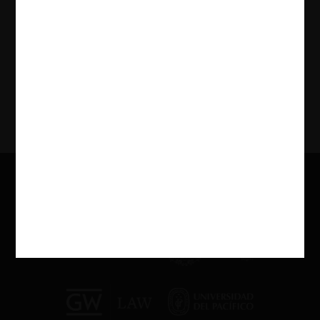
adquisición de start-ups por parte de grandes plataformas no supone
un riesgo competitivo significativo para los mercados tecnológicos.
28.05.2025
CeCo Chile
Ver Más