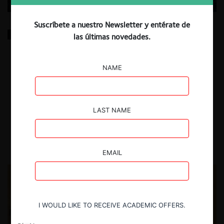
Suscríbete a nuestro Newsletter y entérate de
Gatekeeper Regulation within the EU and Beyond: A
las últimas novedades.
Comparative Analysis of DMA, 19aGWB German
Competition Act, and UK Strategic Market Status
NAME
The research explores the criteria in the definition of gatekeepers in
the most relevant digital platform regulations in Europe: DMA;
Section 19a; and DMCCA.
LAST NAME
1.07.2026
Josefa Escobar U.
EMAIL
I WOULD LIKE TO RECEIVE ACADEMIC OFFERS.