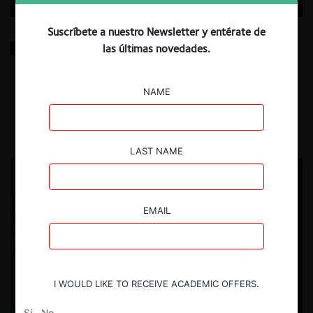
Suscríbete a nuestro Newsletter y entérate de
The giant awakes: la gran apuesta de Brasil para
las últimas novedades.
reescribir las reglas del poder digital
NAME
8.07.2026
Rodrigo Alcázar S. & Luiz Cintra Vieira
LAST NAME
EMAIL
I WOULD LIKE TO RECEIVE ACADEMIC OFFERS.
Sí
No