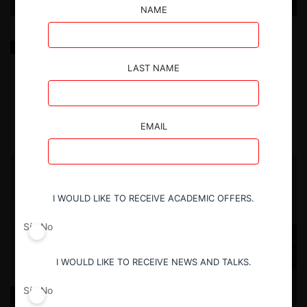
NAME
¿Un criterio de competencia para una política anti
dumping? El caso del alambrón de acero en Perú
LAST NAME
17.12.2025
María Alejandra Ramos C.
EMAIL
I WOULD LIKE TO RECEIVE ACADEMIC OFFERS.
Sí
No
I WOULD LIKE TO RECEIVE NEWS AND TALKS.
Sí
No