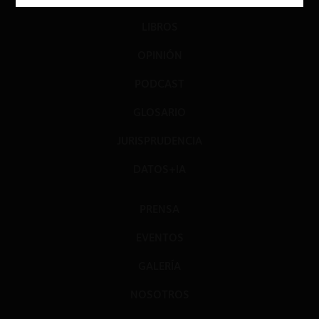
LIBROS
OPINIÓN
PODCAST
GLOSARIO
JURISPRUDENCIA
DATOS+IA
PRENSA
EVENTOS
GALERÍA
NOSOTROS