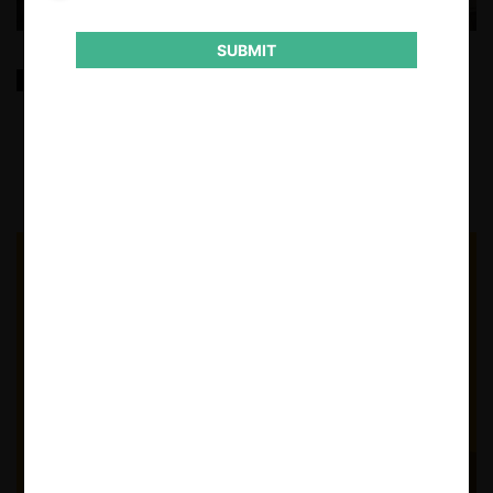
SUBMIT
Comunismo y Prosperidad
9.12.2025
CeCo Chile
Felipe Irarrázabal Ph.