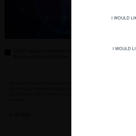
I WOULD LI
I WOULD L
OCDE: riesgos y remedios en mercados digitales en
América Latina y el Caribe
Revisamos el nuevo informe de la OCDE, que analiza los distintos
mecanismos y remedios utilizados por las autoridades de América Latina
y el Caribe para hacer frente a los problemas surgidos en los mercados
digitales.
8.10.2025
CeCo Chile