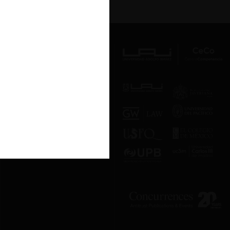
Av. Presidente Errázuriz 3485, Las
Condes, Santiago de Chile.
Teléfono
(56 2) 2331 1000