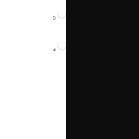
Sí
No
Sí
No