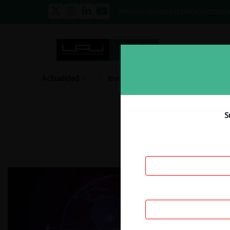
PRENSA
EVENTOS
GALERÍA
NOSOTROS
E
Actualidad
Investigación
Diálogo
S