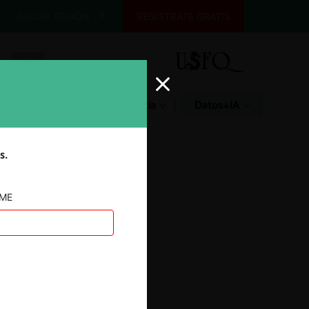
INICIAR SESIÓN
REGÍSTRATE GRATIS
Glosario
Jurisprudencia
Datos+IA
s.
AME