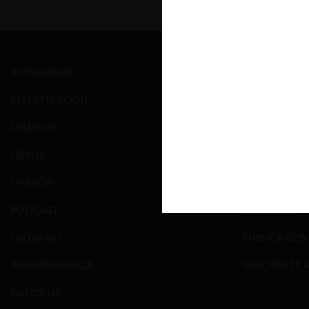
ACTUALIDAD
PRENSA
INVESTIGACIÓN
EVENTOS
DIÁLOGO
GALERÍA
LIBROS
NOSOTROS
OPINIÓN
EQUIPO
PODCAST
CONTACTO
GLOSARIO
PUBLICA CO
JURISPRUDENCIA
SUSCRÍBETE 
DATOS+IA