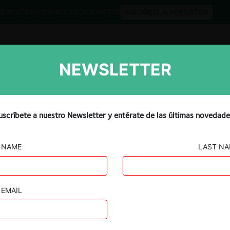
QUIPO
CONTACTO
PUBLICA CON NOSOTROS
SUSCRÍBETE AL NEWSLETTER
NEWSLETTER
Libros
Opinión
Podcast
uscríbete a nuestro Newsletter y entérate de las últimas novedade
EL CARIBE
NAME
LAST N
EMAIL