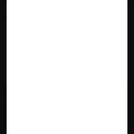
Los nuevos enfoques de la Comisión Europea en el
control de fusiones
Revisamos el nuevo borrador de la Guía de Fusiones de la Comisión
Europea, que recoge lineamientos para la evaluación de operaciones
de concentración en el contexto de la nueva economía.
27.05.2026
CeCo Chile