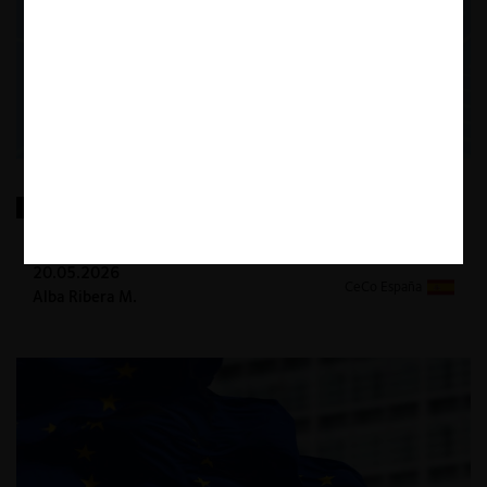
La transformación de las búsquedas en línea
20.05.2026
CeCo España
Alba Ribera M.