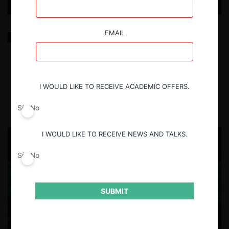
EMAIL
Libre competencia y alcance de la second look en el
arbitraje comercial internacional: de American Safety
Equipment a Seraing
I WOULD LIKE TO RECEIVE ACADEMIC OFFERS.
29.07.2026
CeCo España
Antonio Robles
Sí
No
I WOULD LIKE TO RECEIVE NEWS AND TALKS.
Sí
No
SUBMIT