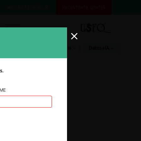
INICIAR SESIÓN
REGÍSTRATE GRATIS
Glosario
Jurisprudencia
Datos+IA
s.
AME