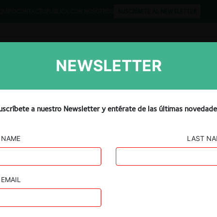
QUIPO
CONTACTO
PUBLICA CON NOSOTROS
SUSCRÍBETE AL NEWSLETTER
NEWSLETTER
Libros
Opinión
Podcast
uscríbete a nuestro Newsletter y entérate de las últimas novedade
PARAGUAY
NAME
LAST N
EMAIL