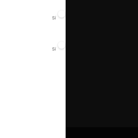
Sí
No
Sí
No