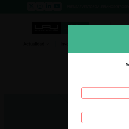
PRENSA
EVENTOS
GALERÍA
NOSOTROS
E
Actualidad
Investigación
Diálogo
S