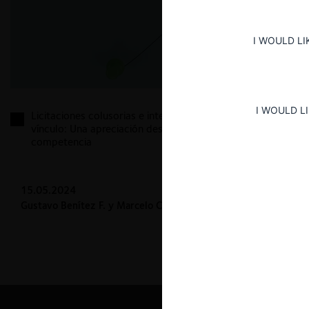
I WOULD LI
I WOULD L
Licitaciones colusorias e interpretación del concepto
vínculo: Una apreciación desde el derecho de la
competencia
15.05.2024
Gustavo Benítez F. y Marcelo Centeno F.