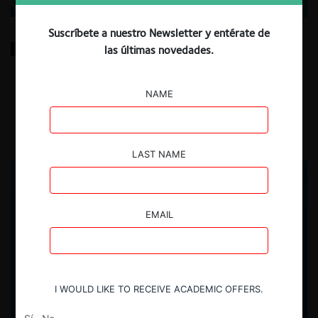
Suscríbete a nuestro Newsletter y entérate de
Competencia para la designación de las autoridades
las últimas novedades.
encargadas de garantizarla
NAME
22.07.2026
CeCo Perú
Nadia Janampa R.
LAST NAME
EMAIL
I WOULD LIKE TO RECEIVE ACADEMIC OFFERS.